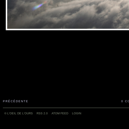
PRÉCÉDENTE
0 C
© L'OEIL DE L'OURS
RSS 2.0
ATOM FEED
LOGIN