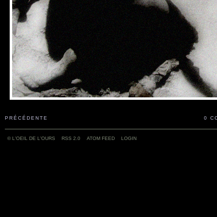
PRÉCÉDENTE
0 C
© L'OEIL DE L'OURS
RSS 2.0
ATOM FEED
LOGIN